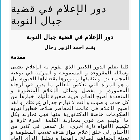
دور الإعلام في قضية
جبال النوبة
دور الإعلام في قضية جبال النوبة
بقلم احمد الزبير رحال
مقدمة
كلنا يعلم الدور الكبير الذي يقوم به الإعلام بشتى
وسائله المقروءة و المسموعة و المرئية في توعية
المجتمعات و تثقيفها و تنويرها بقضاياها الحيوية، بل
و هو المرآة التي تعكس للعالم ما يدور في أرجاء
المعمورة، و بفضل وسائل الإعلام المتطورة و
المتعددة أصبح العالم قرية صغيرة تأتيك أخبارها من
كل حدب و صوب و أنت لا تبارح جدران غرفتك. و لقد
أصبح الإعلام في عالمنا المعاصر سلاحاً خطيراً تهابه
الحكومات خاصة الدكتاتورية منها فهي تحاربه بكل
ما أوتيت من قوى بمحاربة الكلمة الحرة تارة و
تكميم الأفواه تارة أخرى، بل تسعى في كثير من
الأحيان إلى خلق إعلام مواز هدفه تغييب المعلومة و
تعبئة الجماهير لصالح برامجها و تضليل الرأى العام